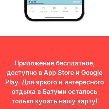
СОГЛАСИЕ НА ИСПОЛЬЗОВАНИЕ
COOKIE-ФАЙЛОВ И ЯНДЕКС.
МЕТРИКИ
Вы можете ознакомиться с
согласием
на использование cookie
Принять все
Приложение бесплатное,
доступно в App Store и Google
Play. Для яркого и интересного
отдыха в Батуми осталось
только
купить нашу карту!