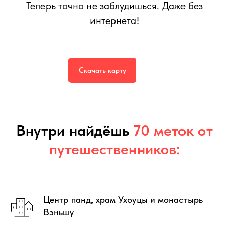
Теперь точно не заблудишься. Даже без
интернета!
Интерактивная карта
Чэнду
599
р.
999
р.
Скачать карту
Внутри найд
ё
шь
70 меток от
путешественников:
Центр панд, храм Ухоуцы и монастырь
Вэньшу