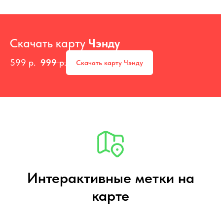
Скачать карту
Чэнду
599
р.
999
р.
Скачать карту Чэнду
Интерактивные метки на
карте