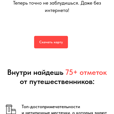
Теперь точно не заблудишься. Даже без
интернета!
Интерактивная тревел-карта
Хельсинки
599
р.
999
р.
Скачать карту
Внутри найдешь
75+ отметок
от путешественников:
Топ-достопримечательности
и нетипичные местечки, о которых знают