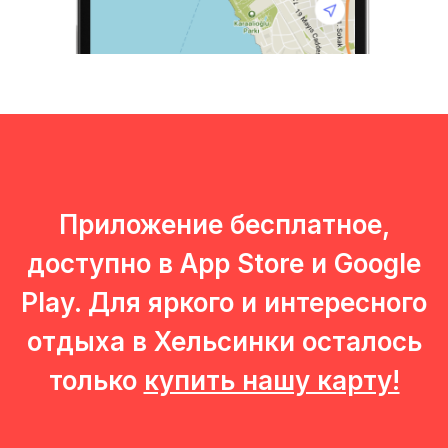
СОГЛАСИЕ НА ИСПОЛЬЗОВАНИЕ
COOKIE-ФАЙЛОВ И ЯНДЕКС.
МЕТРИКИ
Вы можете ознакомиться с
согласием
на использование cookie
Принять все
Приложение бесплатное,
доступно в App Store и Google
Play. Для яркого и интересного
отдыха в Хельсинки осталось
только
купить нашу карту!