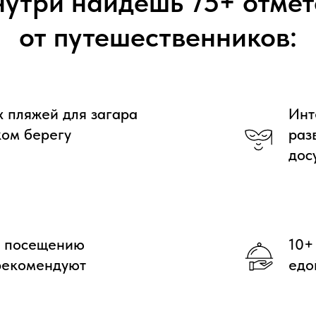
нутри найдешь 75+ отмет
от путешественников:
 пляжей для загара
Инт
ком берегу
раз
дос
к посещению
10+
рекомендуют
едо