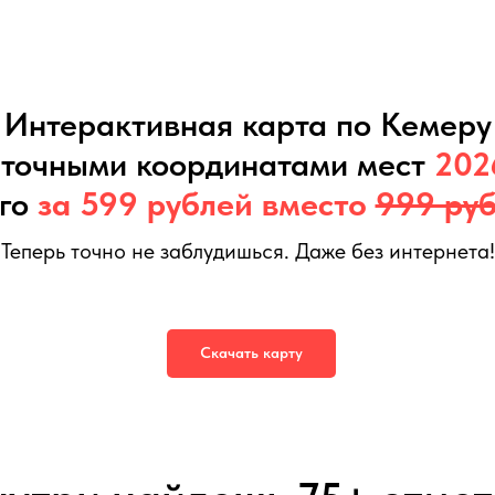
Интерактивная карта по Кемеру
 точными координатами мест
202
его
за 599 рублей вместо
999 ру
Теперь точно не заблудишься. Даже без интернета!
а
599
р.
999
р.
Скачать карту