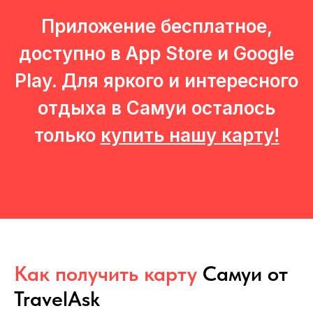
Принять все
Приложение бесплатное,
доступно в App Store и Google
Play. Для яркого и интересного
отдыха в
Самуи
осталось
только
купить нашу карту!
Как получить карту
Самуи
от
TravelAsk