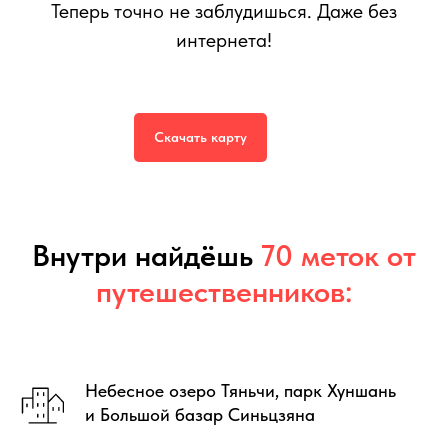
Теперь точно не заблудишься. Даже без
интернета!
Интерактивная карта
Урумчи
599
р.
999
р.
Скачать карту
Внутри найд
ё
шь
70 меток от
путешественников:
Небесное озеро Тяньчи, парк Хуншань
и Большой базар Синьцзяна