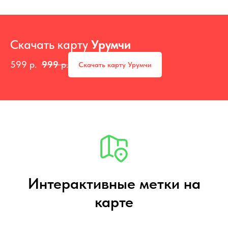
Скачать карту
Урумчи
599
р.
999
р.
Скачать карту Урумчи
Интерактивные метки на
карте