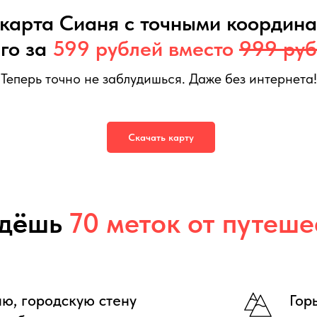
карта Сианя с точными координ
го за
599 рублей вместо
999 руб
Теперь точно не заблудишься. Даже без интернета!
я
599
р.
999
р.
Скачать карту
д
ё
шь
70 меток от путеше
ю, городскую стену
Гор