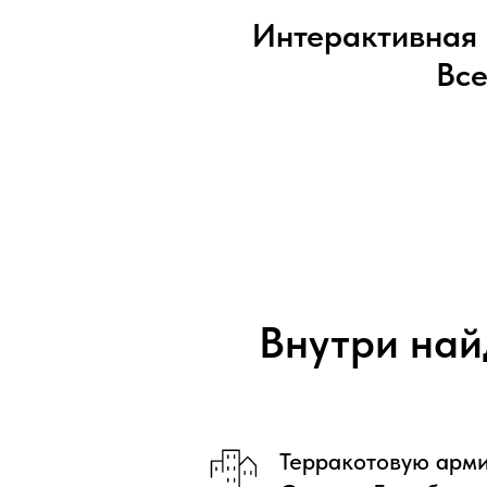
Интерактивная 
Все
Интерактивная карта
Сиан
Внутри най
Терракотовую арми