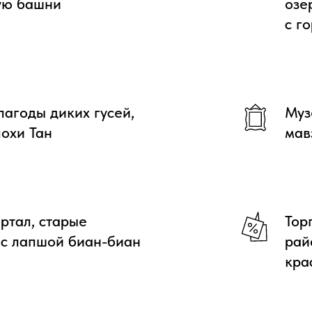
ую башни
озе
с г
агоды диких гусей,
Муз
похи Тан
мав
ртал, старые
Тор
 с лапшой биан-биан
рай
кра