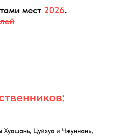
атами мест
2026
.
лей
ственников:
ы Хуашань, Цуйхуа и Чжуннань,