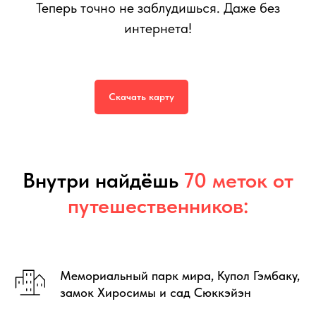
Теперь точно не заблудишься. Даже без
интернета!
Интерактивная карта Хиросимы
599
р.
999
р.
Скачать карту
Внутри найд
ё
шь
70 меток от
путешественников:
Мемориальный парк мира, Купол Гэмбаку,
замок Хиросимы и сад Сюккэйэн