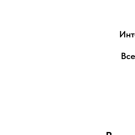
Инт
Вс
Интерактивная тревел-карт
Пхукета