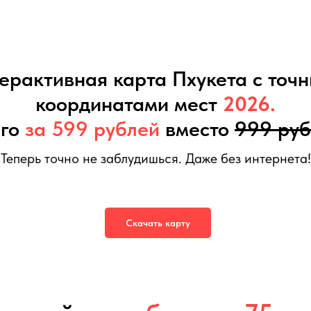
ерактивная карта Пхукета с точ
координатами мест
2026.
его
за 599 рублей
вместо
999 руб
Теперь точно не заблудишься. Даже без интернета!
а
599
р.
999
р.
Скачать карту