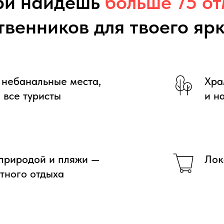
ри найдешь
больше 75 от
твенников для твоего ярк
 небанальные места,
Хра
 все туристы
и н
 природой и пляжи —
Лок
ятного отдыха