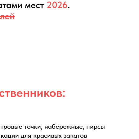
атами мест
2026
.
лей
ственников:
тровые точки, набережные, пирсы
окации для красивых закатов