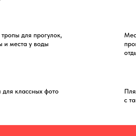
 тропы для прогулок,
Мес
ы и места у воды
про
отд
 для классных фото
Пля
с т