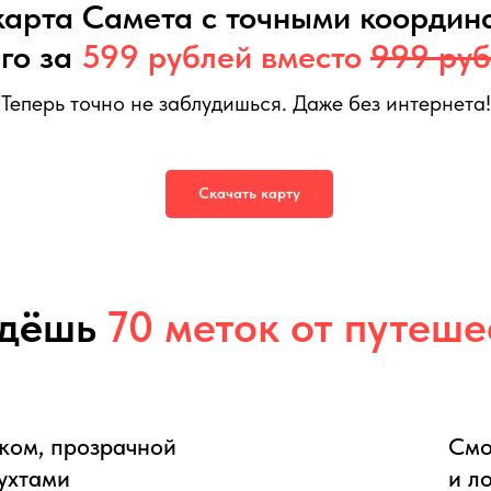
карта Самета с точными координ
го за
599 рублей вместо
999 руб
Теперь точно не заблудишься. Даже без интернета!
та
599
р.
999
р.
Скачать карту
д
ё
шь
70 меток от путеше
ком, прозрачной
Смо
ухтами
и л