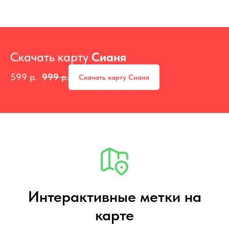
Скачать карту
Сианя
599
р.
999
р.
Скачать карту Сианя
Интерактивные метки на
карте