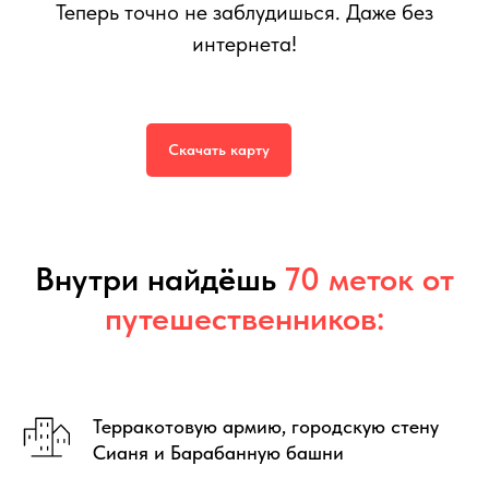
Теперь точно не заблудишься. Даже без
интернета!
Интерактивная карта
Сианя
599
р.
999
р.
Скачать карту
Внутри найд
ё
шь
70 меток от
путешественников:
Терракотовую армию, городскую стену
Сианя и Барабанную башни